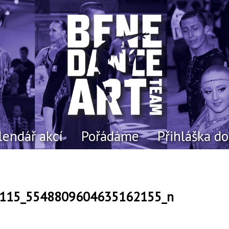
lendář akcí
Pořádáme
Přihláška d
115_5548809604635162155_n