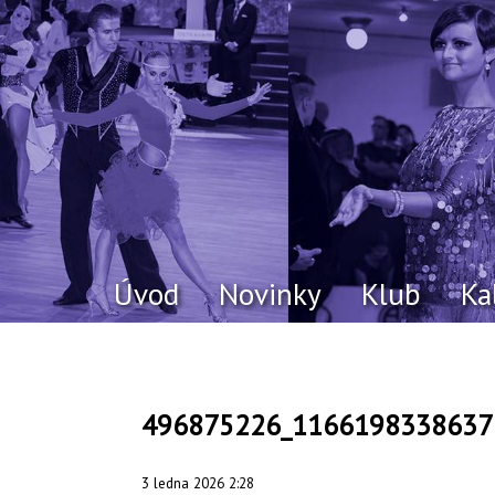
Úvod
Novinky
Klub
Ka
496875226_1166198338637
3 ledna 2026 2:28