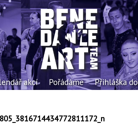
lendář akcí
Pořádáme
Přihláška d
805_3816714434772811172_n