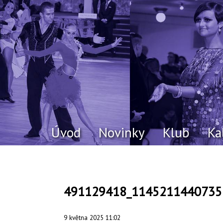
Úvod
Novinky
Klub
Ka
491129418_1145211440735
9 května 2025 11:02