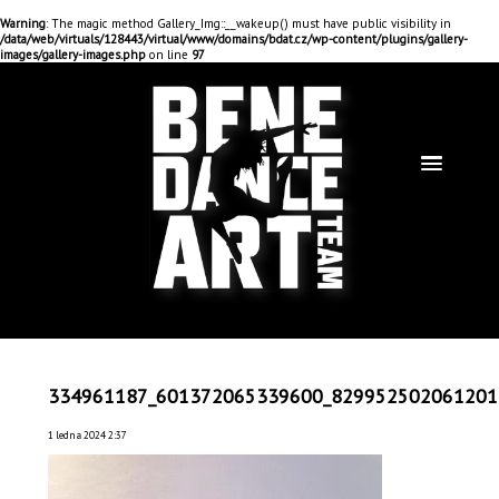
Warning
: The magic method Gallery_Img::__wakeup() must have public visibility in
/data/web/virtuals/128443/virtual/www/domains/bdat.cz/wp-content/plugins/gallery-
images/gallery-images.php
on line
97
334961187_601372065339600_829952502061201
1 ledna 2024 2:37